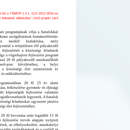
0-tól a TÁMOP-1.4.1.-11/1-2012-0032-es
feladatok ellátásába” című projekt záró
ti programjának célja a fiatalokkal
kmai szolgáltatások humánerőforrás-
yan modell kialakítása, mely
attal a településen élő pályakezdő
fejlesztését a közösségi feladatok
gy a végrehajtott fejlesztési program
ozzá 20 fő pályakezdő munkanélküli
aerő-piac bővüléséhez, a helyi
s a közösségi élet színtereinek és
ez és működtetéséhez.
rogramunkban 20 fő 25 év alatti
a, felkészítése gyermek- és ifjúsági
dó képességük fejlesztése valamint
oglalkoztathatók legyenek. A fiatalok
sségi feladatokat, egyszerre járulva
gi élet fejlesztéséhez.
 20 fő bevonása után legalább 15 fő
fejlesztési tervek alapján nyújtott
tések, az elhelyezkedést, munkahelyi
ociális szolgáltatások és a családi és