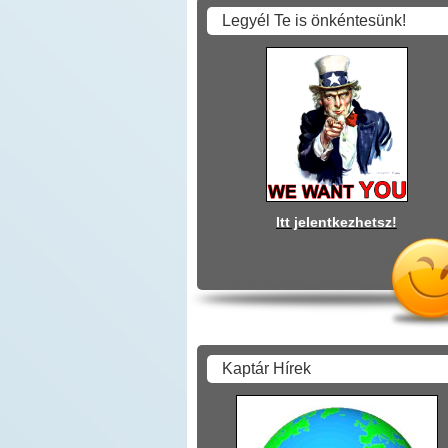
Legyél Te is önkéntesünk!
Itt jelentkezhetsz!
Kaptár Hírek