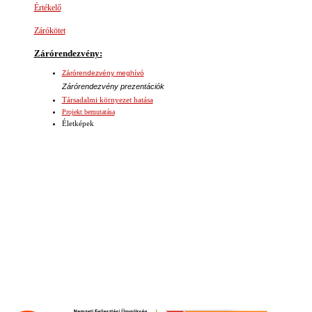
Értékelő
Zárókötet
Zárórendezvény:
Zárórendezvény meghívó
Zárórendezvény prezentációk
Társadalmi környezet hatása
Projekt bemutatása
Életképek