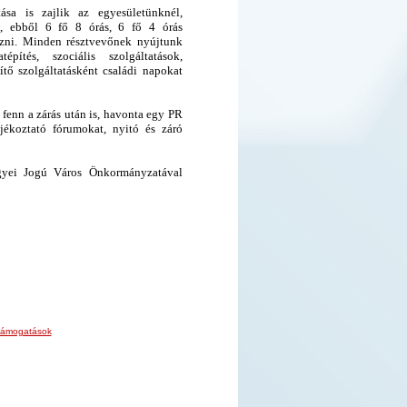
ása is zajlik az egyesületünknél,
n, ebből 6 fő 8 órás, 6 fő 4 órás
ezni. Minden résztvevőnek nyújtunk
építés, szociális szolgáltatások,
zítő szolgáltatásként családi napokat
fenn a zárás után is, havonta egy PR
jékoztató fórumokat, nyitó és záró
gyei Jogú Város Önkormányzatával
 támogatások