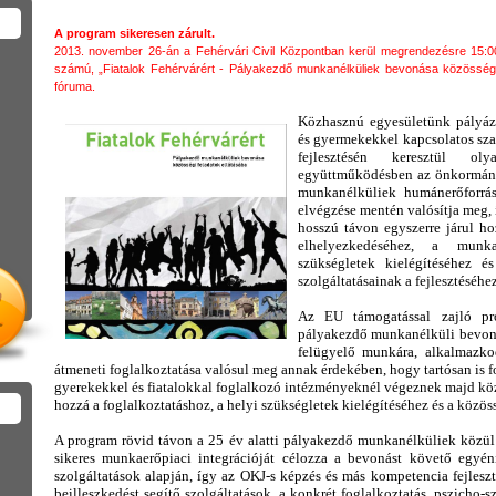
A program sikeresen zárult.
2013. november 26-án a Fehérvári Civil Központban kerül megrendezésre 15:0
számú, „Fiatalok Fehérvárért - Pályakezdő munkanélküliek bevonása közösségi 
fóruma.
Közhasznú egyesületünk pályáza
és gyermekekkel kapcsolatos sza
fejlesztésén keresztül ol
együttműködésben az önkormányz
munkanélküliek humánerőforrás 
elvégzése mentén valósítja meg, í
hosszú távon egyszerre járul h
elhelyezkedéséhez, a munk
szükségletek kielégítéséhez é
szolgáltatásainak a fejlesztéséh
Az EU támogatással zajló p
pályakezdő munkanélküli bevonás
felügyelő munkára, alkalmazko
átmeneti foglalkoztatása valósul meg annak érdekében, hogy tartósan is f
gyerekekkel és fiatalokkal foglalkozó intézményeknél végeznek majd közö
hozzá a foglalkoztatáshoz, a helyi szükségletek kielégítéséhez és a közössé
A program rövid távon a 25 év alatti pályakezdő munkanélküliek közül
sikeres munkaerőpiaci integrációját célozza a bevonást követő egyéni 
szolgáltatások alapján, így az OKJ-s képzés és más kompetencia fejlesz
beilleszkedést segítő szolgáltatások, a konkrét foglalkoztatás, pszicho-sz