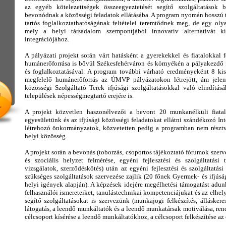
az egyéb kötelezettségek összeegyeztetését segítő szolgáltatások b
bevonódnak a közösségi feladatok ellátásába. A program nyomán hosszú
tartós foglalkoztathatóságának feltételei teremtődnek meg, de egy ol
mely a helyi társadalom szempontjából innovatív alternatívát kí
integrációjához.
A pályázati projekt során várt hatásként a gyerekekkel és fiatalokkal
humánerőforrása is bővül Székesfehérváron és környékén a pályakezdő f
és foglalkoztatásával. A program további várható eredményeként 8 ki
megfelelő humánerőforrás az ÚMVP pályázatokon létrejött, ám jelenl
közösségi Szolgáltató Terek ifjúsági szolgáltatásokkal való elindítás
települések népességmegtartó erejére is.
A projekt közvetlen haszonélvezői a bevont 20 munkanélküli fiatal
egyesületünk és az ifjúsági közösségi feladatokat ellátni szándékozó In
létrehozó önkormányzatok, közvetetten pedig a programban nem résztv
helyi közösség.
A projekt során a bevonás (toborzás, csoportos tájékoztató fórumok szerv
és szociális helyzet felmérése, egyéni fejlesztési és szolgáltatási 
vizsgálatok, szerződéskötés) után az egyéni fejlesztési és szolgáltatás
szükséges szolgáltatások szervezése zajlik (20 főnek Gyermek- és ifjús
helyi igények alapján). A képzések idejére megélhetési támogatást adunk
felhasználói ismereteiket, tanulástechnikai kompetenciájukat és az elhe
segítő szolgáltatásokat is szervezünk (munkajogi felkészítés, állásker
látogatás, a leendő munkáltatók és a leendő munkatársak motiválása, rend
célcsoport kísérése a leendő munkáltatókhoz, a célcsoport felkészítése az 