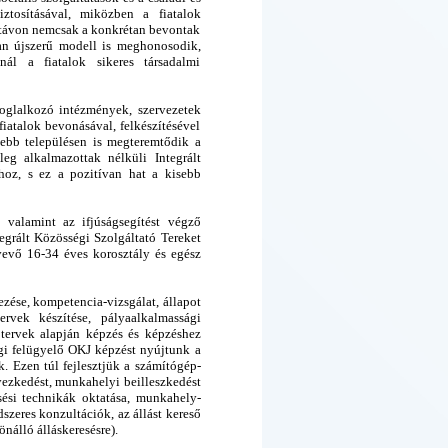
iztosításával, miközben a fiatalok
 távon nemcsak a konkrétan bevontak
yan újszerű modell is meghonosodik,
nál a fiatalok sikeres társadalmi
 foglalkozó intézmények, szervezetek
iatalok bevonásával, felkészítésével
sebb településen is megteremtődik a
eg alkalmazottak nélküli Integrált
ához, s ez a pozitívan hat a kisebb
 valamint az ifjúságsegítést végző
tegrált Közösségi Szolgáltató Tereket
evő 16-34 éves korosztály és egész
ezése, kompetencia-vizsgálat, állapot
tervek készítése, pályaalkalmassági
i tervek alapján képzés és képzéshez
ági felügyelő OKJ képzést nyújtunk a
. Ezen túl fejlesztjük a számítógép-
lyezkedést, munkahelyi beilleszkedést
esési technikák oktatása, munkahely-
szeres konzultációk, az állást kereső
önálló álláskeresésre).