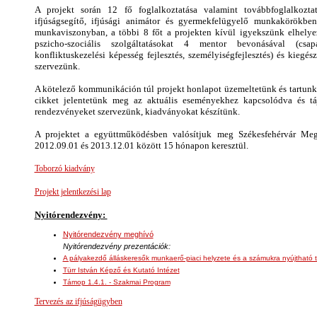
A projekt során 12 fő foglalkoztatása valamint továbbfoglalkoztat
ifjúságsegítő, ifjúsági animátor és gyermekfelügyelő munkakörökbe
munkaviszonyban, a többi 8 főt a projekten kívül igyekszünk elhely
pszicho-szociális szolgáltatásokat 4 mentor bevonásával (csapat
konfliktuskezelési képesség fejlesztés, személyiségfejlesztés) és kiegés
szervezünk.
A kötelező kommunikáción túl projekt honlapot üzemeltetünk és tartunk 
cikket jelentetünk meg az aktuális eseményekhez kapcsolódva és tá
rendezvényeket szervezünk, kiadványokat készítünk.
A projektet a együttműködésben valósítjuk meg Székesfehérvár Me
2012.09.01 és 2013.12.01 között 15 hónapon keresztül.
Toborzó kiadvány
Projekt jelentkezési lap
Nyitórendezvény:
Nyitórendezvény meghívó
Nyitórendezvény prezentációk:
A pályakezdő álláskeresők munkaerő-piaci helyzete és a számukra nyújtható
Türr István Képző és Kutató Intézet
Támop 1.4.1. - Szakmai Program
Tervezés az ifjúságügyben